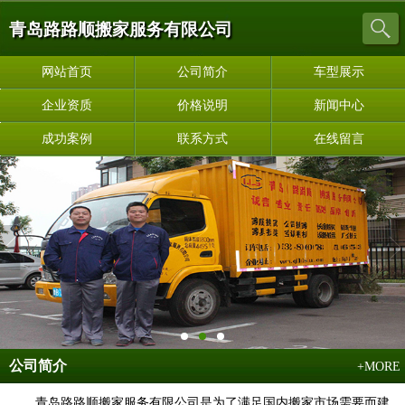
青岛路路顺搬家服务有限公司
网站首页
公司简介
车型展示
企业资质
价格说明
新闻中心
成功案例
联系方式
在线留言
公司简介
+MORE
青岛路路顺搬家服务有限公司是为了满足国内搬家市场需要而建