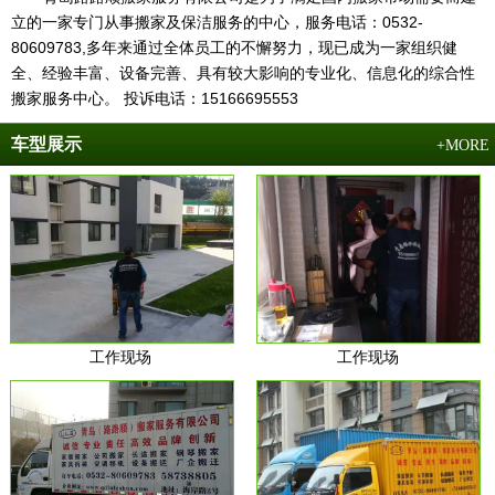
立的一家专门从事搬家及保洁服务的中心，
服务电话：0532-
80609783,
多年来通过全体员工的不懈努力，现已成为一家组织健
全、经验丰富、设备完善、具有较大影响的专业化、信息化的综合性
搬家服务中心。 投诉电话：15166695553
车型展示
+MORE
工作现场
工作现场